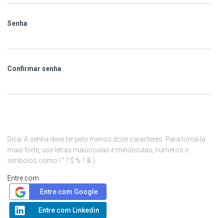
Senha
Confirmar senha
Dica: A senha deve ter pelo menos doze caracteres. Para torná-la
mais forte, use letras maiúsculas e minúsculas, números e
símbolos como ! " ? $ % ^ & ).
Entre com
Entre com Google
Entre com Linkedin