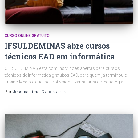
CURSO ONLINE GRATUITO
IFSULDEMINAS abre cursos
técnicos EAD em informática
O IFSULDEMINAS está com inscrições abertas para cursos
técnicos de Informática gratuitos EAD, para quem já terminou o
Ensino Médio e quer se profissionalizar na área de tecnologia.
Por
Jessica Lima
,
3 anos
atrás