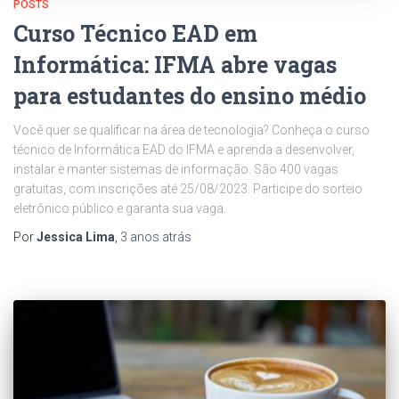
POSTS
Curso Técnico EAD em
Informática: IFMA abre vagas
para estudantes do ensino médio
Você quer se qualificar na área de tecnologia? Conheça o curso
técnico de Informática EAD do IFMA e aprenda a desenvolver,
instalar e manter sistemas de informação. São 400 vagas
gratuitas, com inscrições até 25/08/2023. Participe do sorteio
eletrônico público e garanta sua vaga.
Por
Jessica Lima
,
3 anos
atrás