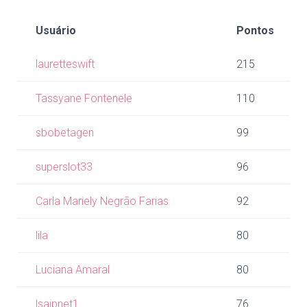
Usuário
Pontos
lauretteswift
215
Tassyane Fontenele
110
sbobetagen
99
superslot33
96
Carla Mariely Negrão Farias
92
lila
80
Luciana Amaral
80
lsajpnet1
76