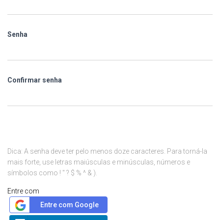
Senha
Confirmar senha
Dica: A senha deve ter pelo menos doze caracteres. Para torná-la
mais forte, use letras maiúsculas e minúsculas, números e
símbolos como ! " ? $ % ^ & ).
Entre com
Entre com Google