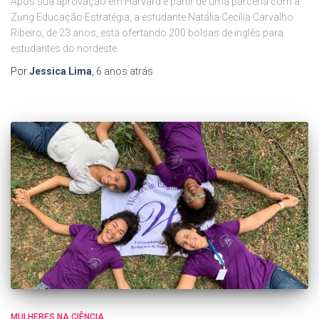
Após sua aprovação em Harvard e partir de uma parceria com a
Zung Educação Estratégia, a estudante Natália Cecília Carvalho
Ribeiro, de 23 anos, está ofertando 200 bolsas de inglês para
estudantes do nordeste.
Por
Jessica Lima
,
6 anos
atrás
MULHERES NA CIÊNCIA