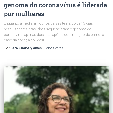
genoma do coronavírus é liderada
por mulheres
Enquanto a média em outros países tem sido de 15 dias,
pesquisadores brasileiros sequenciaram o genoma do
coronavírus apenas dois dias após a confirmação do primeiro
caso da doença no Brasil.
Por
Lara Kimbely Alves
,
6 anos
atrás