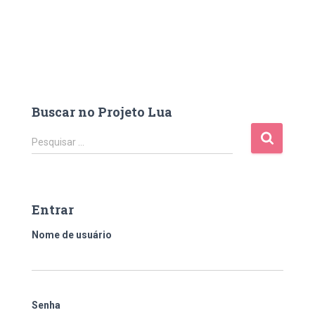
Buscar no Projeto Lua
P
Pesquisar …
e
s
q
u
Entrar
i
s
Nome de usuário
a
r
p
o
Senha
r