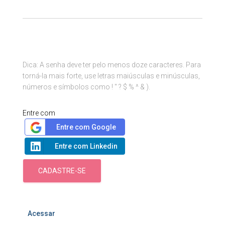
Dica: A senha deve ter pelo menos doze caracteres. Para
torná-la mais forte, use letras maiúsculas e minúsculas,
números e símbolos como ! " ? $ % ^ & ).
Entre com
Entre com Google
Entre com Linkedin
CADASTRE-SE
Acessar