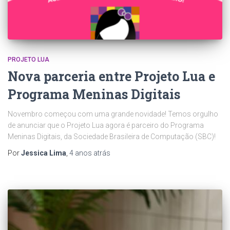
PROJETO LUA
Nova parceria entre Projeto Lua e
Programa Meninas Digitais
Novembro começou com uma grande novidade! Temos orgulho
de anunciar que o Projeto Lua agora é parceiro do Programa
Meninas Digitais, da Sociedade Brasileira de Computação (SBC)!
Por
Jessica Lima
,
4 anos
atrás