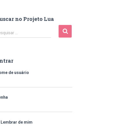
uscar no Projeto Lua
squisar …
ntrar
ome de usuário
enha
Lembrar de mim