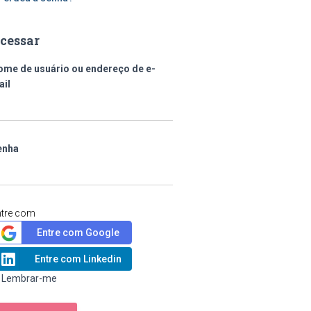
cessar
ome de usuário ou endereço de e-
ail
enha
ntre com
Entre com Google
Entre com Linkedin
Lembrar-me