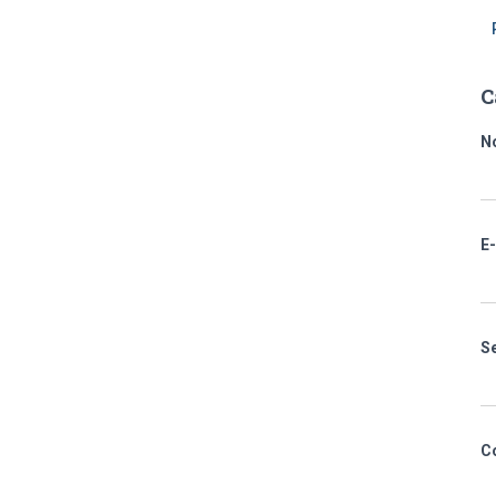
C
N
E
S
C