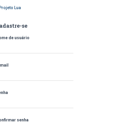
Projeto Lua
adastre-se
ome de usuário
-mail
enha
onfirmar senha