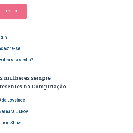
ogin
adastre-se
erdeu sua senha?
s mulheres sempre
resentes na Computação
Ada Lovelace
Barbara Liskov
Carol Shaw