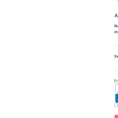
A
N
m
S
E