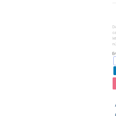
Di
ca
le
nú
E