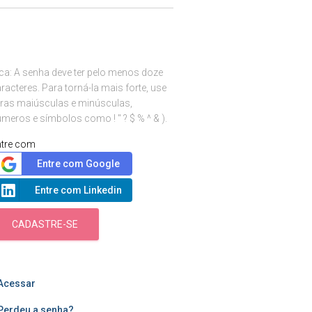
ca: A senha deve ter pelo menos doze
racteres. Para torná-la mais forte, use
tras maiúsculas e minúsculas,
meros e símbolos como ! " ? $ % ^ & ).
ntre com
Entre com Google
Entre com Linkedin
CADASTRE-SE
Acessar
Perdeu a senha?