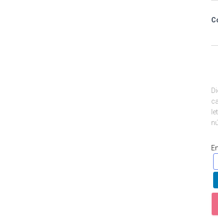
C
Di
ca
le
nú
E