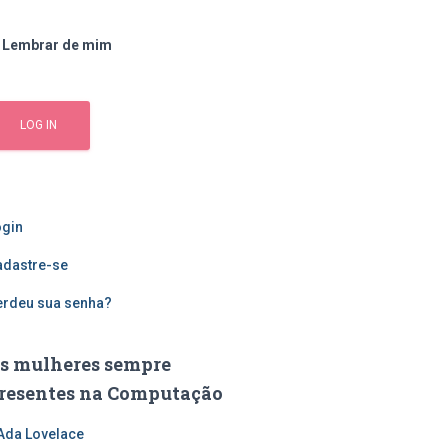
Lembrar de mim
ogin
adastre-se
erdeu sua senha?
s mulheres sempre
resentes na Computação
Ada Lovelace