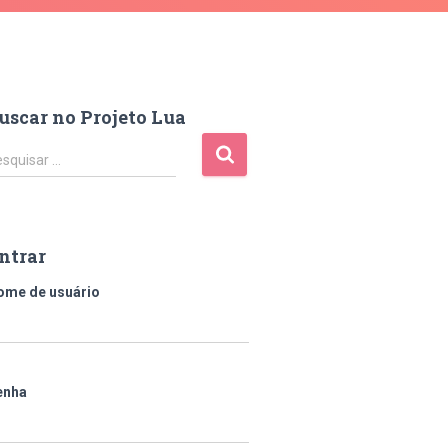
uscar no Projeto Lua
squisar …
ntrar
ome de usuário
enha