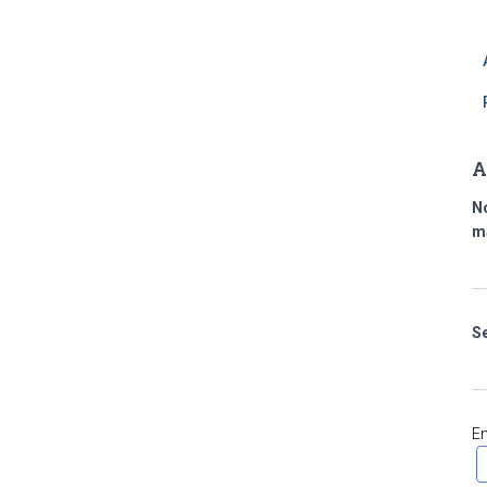
A
N
m
S
E