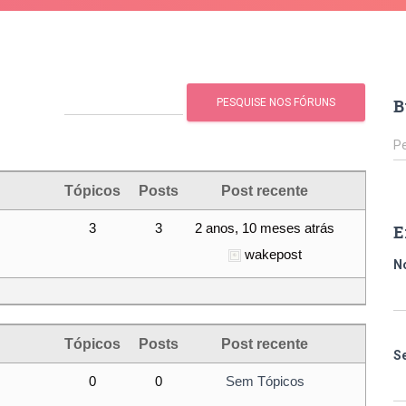
B
P
Pe
e
s
Tópicos
Posts
Post recente
q
u
3
3
2 anos, 10 meses atrás
E
i
wakepost
s
N
a
r
p
o
Tópicos
Posts
Post recente
S
r
:
0
0
Sem Tópicos