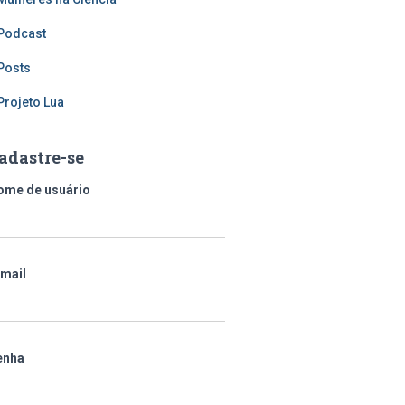
Podcast
Posts
Projeto Lua
adastre-se
ome de usuário
-mail
enha