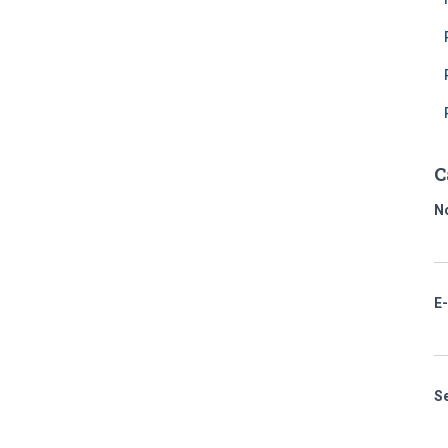
C
N
E
S