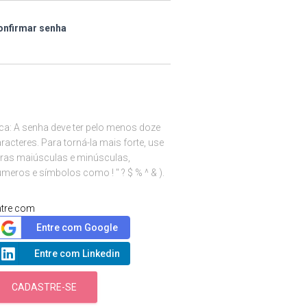
onfirmar senha
ca: A senha deve ter pelo menos doze
racteres. Para torná-la mais forte, use
tras maiúsculas e minúsculas,
meros e símbolos como ! " ? $ % ^ & ).
ntre com
Entre com Google
Entre com Linkedin
CADASTRE-SE