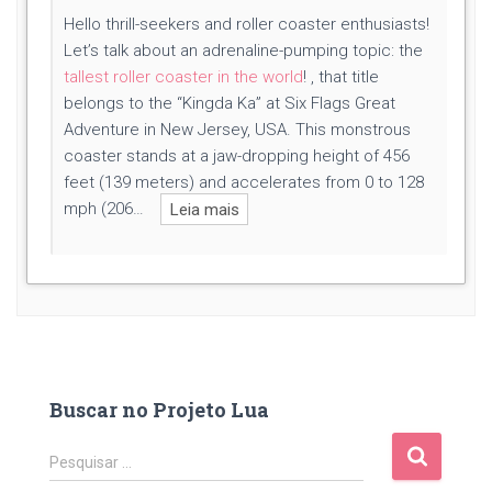
Hello thrill-seekers and roller coaster enthusiasts!
Let’s talk about an adrenaline-pumping topic: the
tallest roller coaster in the world
! , that title
belongs to the “Kingda Ka” at Six Flags Great
Adventure in New Jersey, USA. This monstrous
coaster stands at a jaw-dropping height of 456
feet (139 meters) and accelerates from 0 to 128
mph (206…
Leia mais
Buscar no Projeto Lua
P
Pesquisar …
e