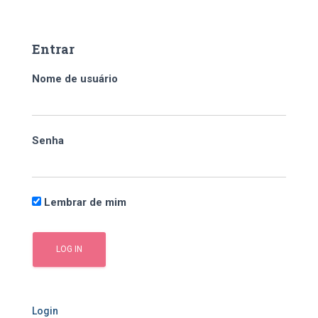
s
q
u
Entrar
i
s
Nome de usuário
a
r
p
o
Senha
r
:
Lembrar de mim
Login