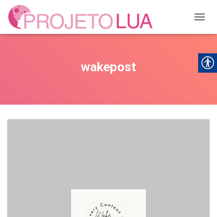
ALTER
wakepost