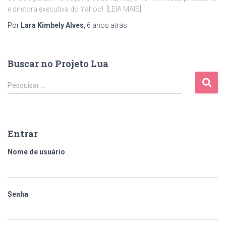
e diretora executiva do Yahoo!. [LEIA MAIS]
Por
Lara Kimbely Alves
,
6 anos
atrás
Buscar no Projeto Lua
P
Pesquisar …
e
s
q
u
Entrar
i
s
Nome de usuário
a
r
p
o
Senha
r
: