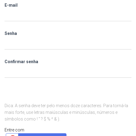
E-mail
Senha
Confirmar senha
Dica: A senha deve ter pelo menos doze caracteres. Para torná-la
mais forte, use letras maiúsculas e minúsculas, números e
símbolos como ! " ? $ % ^ & ).
Entre com