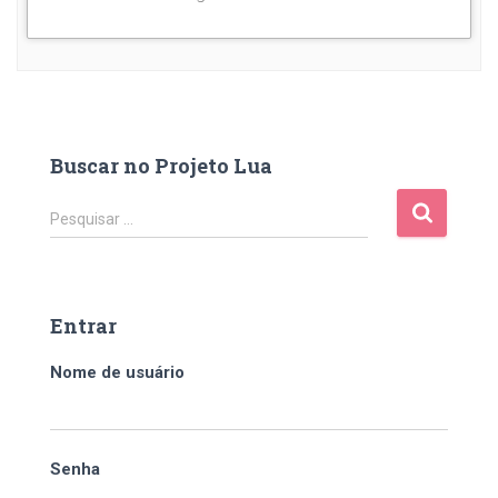
Buscar no Projeto Lua
P
Pesquisar …
e
s
q
u
Entrar
i
s
Nome de usuário
a
r
p
o
Senha
r