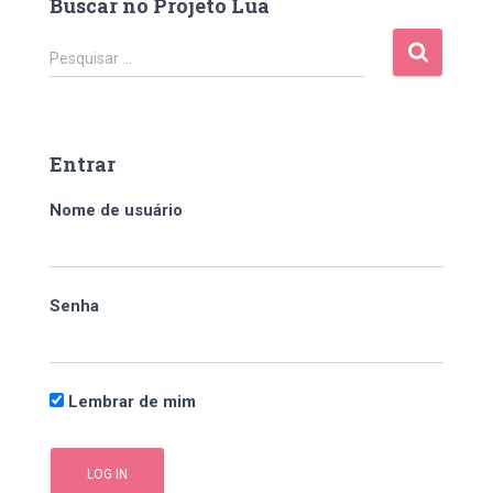
Buscar no Projeto Lua
P
Pesquisar …
e
s
q
u
Entrar
i
s
Nome de usuário
a
r
p
o
Senha
r
:
Lembrar de mim