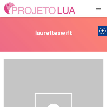
ALTER
lauretteswift