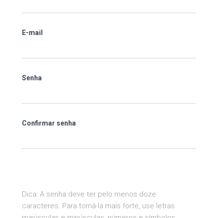
E-mail
Senha
Confirmar senha
Dica: A senha deve ter pelo menos doze
caracteres. Para torná-la mais forte, use letras
maiúsculas e minúsculas, números e símbolos