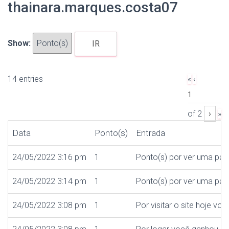
thainara.marques.costa07
Show:
Current
14 entries
«
‹
Log entries navigation
Page
Próx
of
2
›
»
págin
Data
Ponto(s)
Entrada
24/05/2022 3:16 pm
1
Ponto(s) por ver uma pág
24/05/2022 3:14 pm
1
Ponto(s) por ver uma pág
24/05/2022 3:08 pm
1
Por visitar o site hoje vo