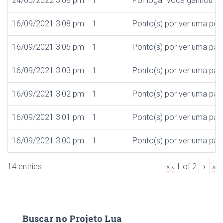
24/05/2022 3:08 pm
1
Por logar você ganhou
16/09/2021 3:08 pm
1
Ponto(s) por ver uma po
16/09/2021 3:05 pm
1
Ponto(s) por ver uma pág
16/09/2021 3:03 pm
1
Ponto(s) por ver uma pág
16/09/2021 3:02 pm
1
Ponto(s) por ver uma pág
16/09/2021 3:01 pm
1
Ponto(s) por ver uma pág
16/09/2021 3:00 pm
1
Ponto(s) por ver uma pág
Próx
Current
14 entries
«
‹
1 of
2
›
»
Log entries navigation
págin
Page
Buscar no Projeto Lua