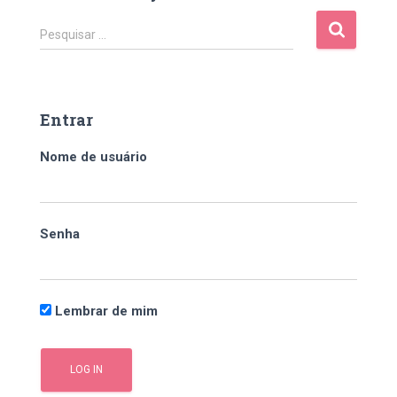
P
Pesquisar …
e
s
q
u
Entrar
i
s
Nome de usuário
a
r
p
o
Senha
r
:
Lembrar de mim