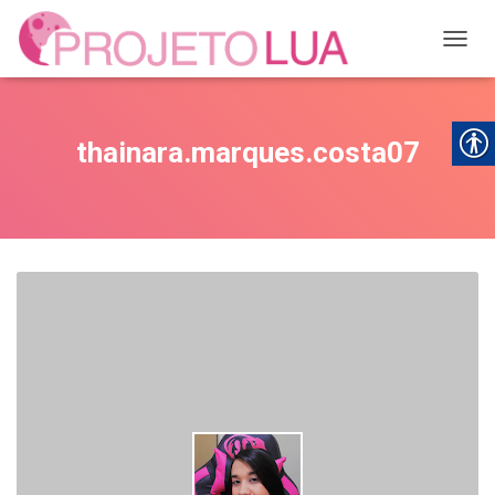
ALTER
thainara.marques.costa07