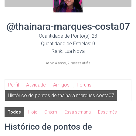
@thainara-marques-costa07
Quantidade de Ponto(s): 23
Quantidade de Estrelas: 0
Rank: Lua Nova
Ativo 4 anos, 2 meses atrás
Perfil
Atividade
Amigos
Fóruns
Histórico de pontos de thainara.marques.costa07
Todos
Hoje
Ontem
Essa semana
Esse mês
Histórico de pontos de