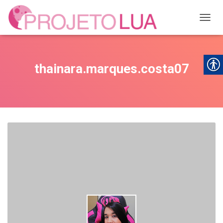
ALTER
thainara.marques.costa07