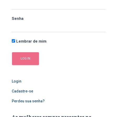
r
p
o
Senha
r
:
Lembrar de mim
Login
Cadastre-se
Perdeu sua senha?