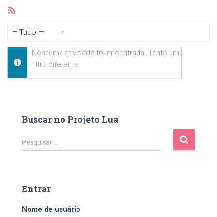
Feed
RSS
Mostrar:
Nenhuma atividade foi encontrada. Tente um
filtro diferente.
Buscar no Projeto Lua
P
Pesquisar …
e
s
q
u
Entrar
i
s
Nome de usuário
a