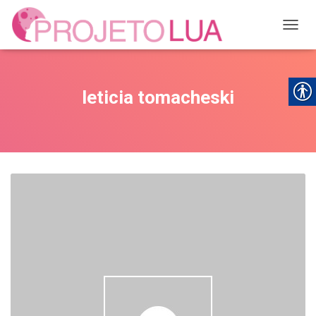
ALTER
leticia tomacheski