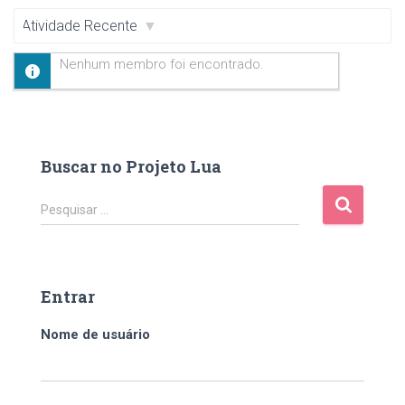
Mostrar:
Nenhum membro foi encontrado.
Buscar no Projeto Lua
P
Pesquisar …
e
s
q
u
Entrar
i
s
Nome de usuário
a
r
p
o