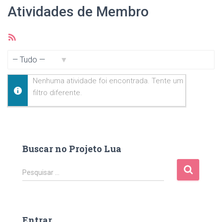
Atividades de Membro
Feed
RSS
Mostrar:
Nenhuma atividade foi encontrada. Tente um
filtro diferente.
Buscar no Projeto Lua
P
Pesquisar …
e
s
q
u
Entrar