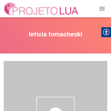
ALTER
leticia tomacheski