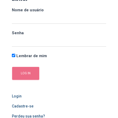
i
s
Nome de usuário
a
r
p
o
Senha
r
:
Lembrar de mim
Login
Cadastre-se
Perdeu sua senha?