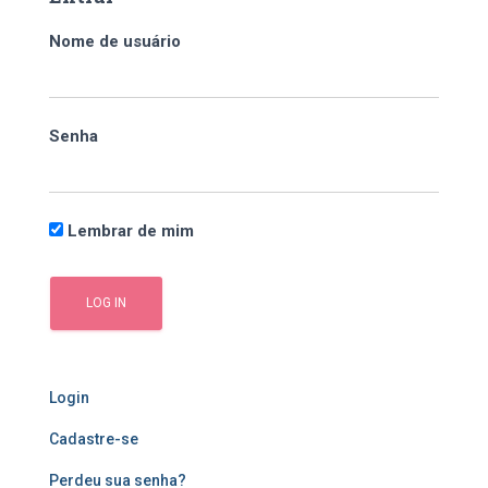
i
s
Nome de usuário
a
r
p
o
Senha
r
:
Lembrar de mim
Login
Cadastre-se
Perdeu sua senha?