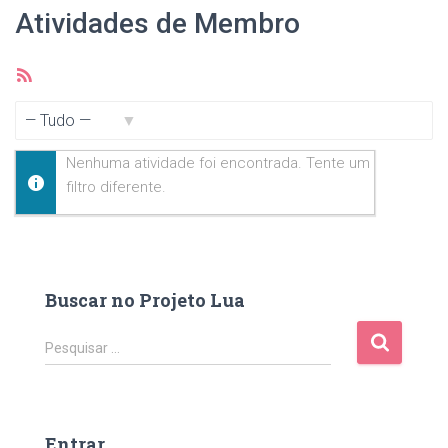
Atividades de Membro
Feed
RSS
Mostrar:
Nenhuma atividade foi encontrada. Tente um
filtro diferente.
Buscar no Projeto Lua
P
Pesquisar …
e
s
q
u
Entrar