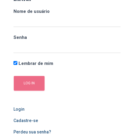
i
s
Nome de usuário
a
r
p
o
Senha
r
:
Lembrar de mim
Login
Cadastre-se
Perdeu sua senha?