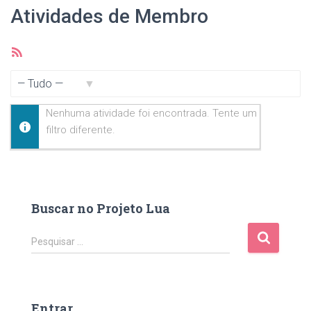
Atividades de Membro
Feed
RSS
Mostrar:
Nenhuma atividade foi encontrada. Tente um
filtro diferente.
Buscar no Projeto Lua
P
Pesquisar …
e
s
q
u
Entrar