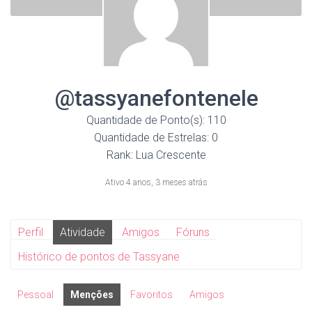
@tassyanefontenele
Quantidade de Ponto(s): 110
Quantidade de Estrelas: 0
Rank: Lua Crescente
Ativo 4 anos, 3 meses atrás
Perfil
Atividade
Amigos
Fóruns
Histórico de pontos de Tassyane
Pessoal
Menções
Favoritos
Amigos