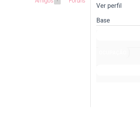
Amigos
Fóruns
1
Ver perfil
Base
NOME COMPLET
OCUPAÇÃO
QUAL SUA ÁREA