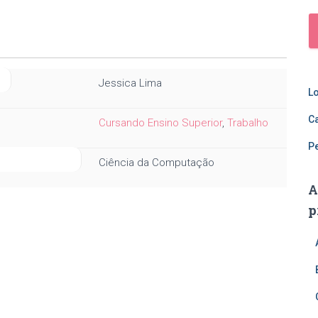
O
Jessica Lima
L
C
Cursando Ensino Superior
,
Trabalho
P
 DE ATUAÇÃO?
Ciência da Computação
A
p