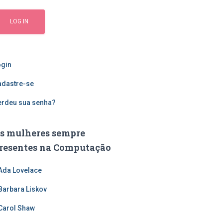
ogin
adastre-se
erdeu sua senha?
s mulheres sempre
resentes na Computação
Ada Lovelace
Barbara Liskov
Carol Shaw