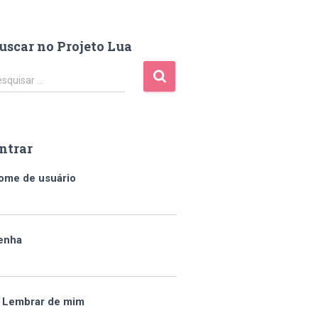
uscar no Projeto Lua
squisar …
ntrar
ome de usuário
enha
Lembrar de mim