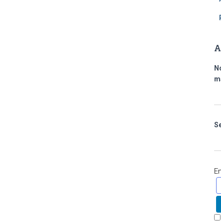
A
N
m
S
E