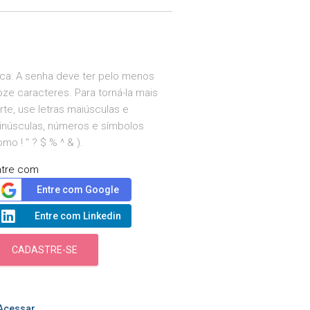
ica: A senha deve ter pelo menos
ze caracteres. Para torná-la mais
rte, use letras maiúsculas e
inúsculas, números e símbolos
mo ! " ? $ % ^ & ).
ntre com
Entre com Google
Entre com Linkedin
CADASTRE-SE
Acessar