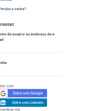
Perdeu a senha?
cessar
ome de usuário ou endereço de e-
ail
enha
ntre com
Entre com Google
Entre com Linkedin
Lembrar-me