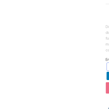
D
do
fo
m
co
E