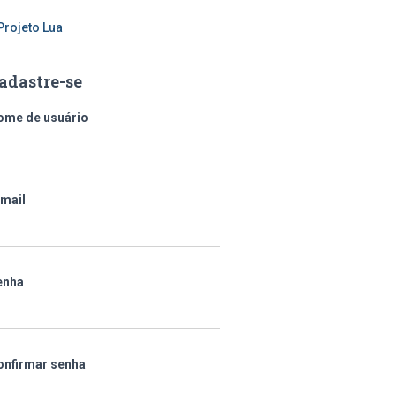
Projeto Lua
adastre-se
ome de usuário
-mail
enha
onfirmar senha