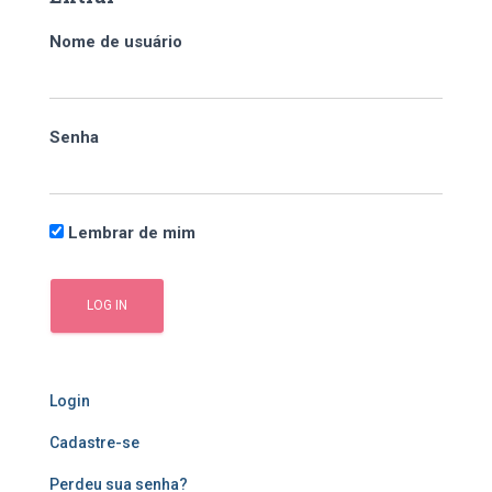
i
s
Nome de usuário
a
r
p
o
Senha
r
:
Lembrar de mim
Login
Cadastre-se
Perdeu sua senha?