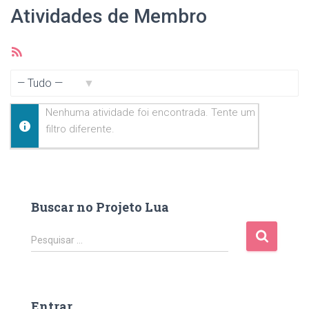
Atividades de Membro
Feed
RSS
Mostrar:
Nenhuma atividade foi encontrada. Tente um
filtro diferente.
Buscar no Projeto Lua
P
Pesquisar …
e
s
q
u
Entrar