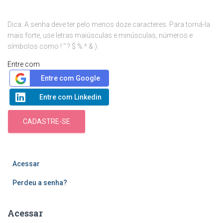
Dica: A senha deve ter pelo menos doze caracteres. Para torná-la
mais forte, use letras maiúsculas e minúsculas, números e
símbolos como ! " ? $ % ^ & ).
Entre com
Entre com Google
Entre com Linkedin
CADASTRE-SE
Acessar
Perdeu a senha?
Acessar