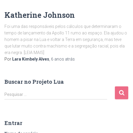
Katherine Johnson
Foi uma das responsáveis pelos cálculos que determinaram o
tempo de lançamento da Apollo 11 rumo ao espaço. Ela ajudou o
homem a pisar na Lua e voltar a Terra em segurança, mas teve
que lutar muito contra machismo e a segregação racial, pois ela
era negra. [LEIA MAIS]
Por
Lara Kimbely Alves
,
6 anos
atrás
Buscar no Projeto Lua
P
Pesquisar …
e
s
q
u
Entrar
i
s