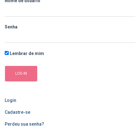
Nome de usuário
a
r
p
o
Senha
r
:
Lembrar de mim
Login
Cadastre-se
Perdeu sua senha?