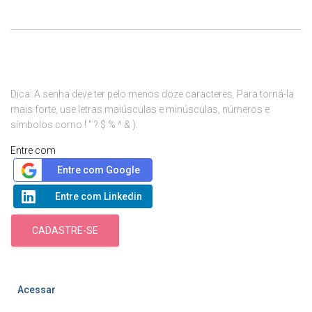
Dica: A senha deve ter pelo menos doze caracteres. Para torná-la
mais forte, use letras maiúsculas e minúsculas, números e
símbolos como ! " ? $ % ^ & ).
Entre com
Entre com Google
Entre com Linkedin
CADASTRE-SE
Acessar