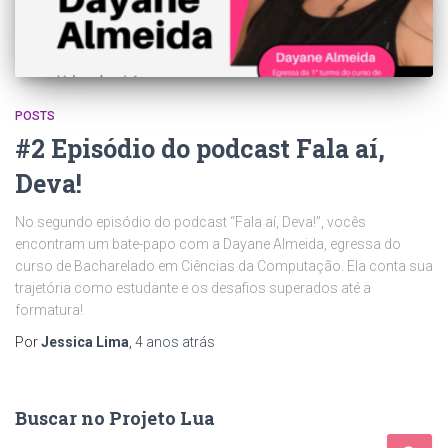
POSTS
#2 Episódio do podcast Fala aí,
Deva!
No segundo episódio do podcast “Fala aí, Deva!”, vocês
encontram um bate-papo com a Dayane Almeida, egressa do
curso de Bacharelado em Ciências da Computação. Ela conta sua
trajetória como estudante e os desafios superados até a
formatura!
Por
Jessica Lima
,
4 anos
atrás
Buscar no Projeto Lua