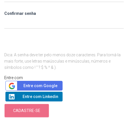
Confirmar senha
Dica: A senha deve ter pelo menos doze caracteres. Para torná-la
mais forte, use letras maiúsculas e minúsculas, números e
símbolos como ! " ? $ % ^ & ).
Entre com
Entre com Google
Entre com Linkedin
CADASTRE-SE