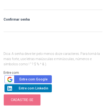
Confirmar senha
Dica: A senha deve ter pelo menos doze caracteres. Para torná-la
mais forte, use letras maiúsculas e minúsculas, números e
símbolos como ! " ? $ % ^ & ).
Entre com
Entre com Google
Entre com Linkedin
CADASTRE-SE