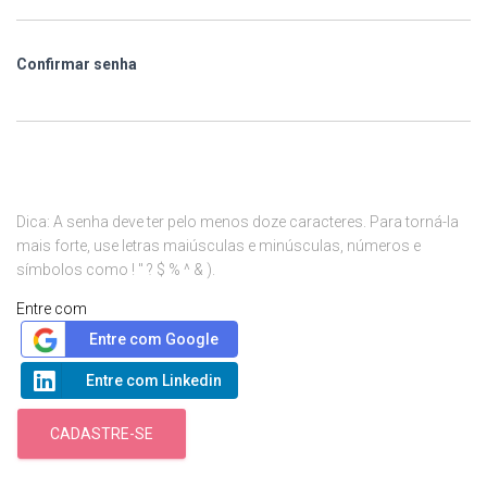
Confirmar senha
Dica: A senha deve ter pelo menos doze caracteres. Para torná-la
mais forte, use letras maiúsculas e minúsculas, números e
símbolos como ! " ? $ % ^ & ).
Entre com
Entre com Google
Entre com Linkedin
CADASTRE-SE