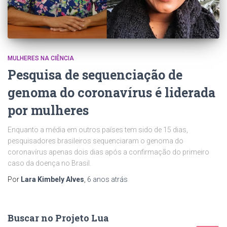
MULHERES NA CIÊNCIA
Pesquisa de sequenciação de
genoma do coronavírus é liderada
por mulheres
Enquanto a média em outros países tem sido de 15 dias,
pesquisadores brasileiros sequenciaram o genoma do
coronavírus apenas dois dias após a confirmação do primeiro
caso da doença no Brasil.
Por
Lara Kimbely Alves
,
6 anos
atrás
Buscar no Projeto Lua