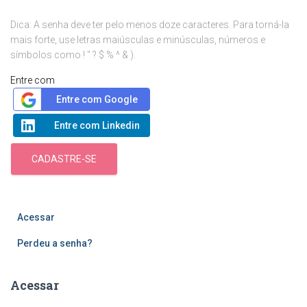
Dica: A senha deve ter pelo menos doze caracteres. Para torná-la
mais forte, use letras maiúsculas e minúsculas, números e
símbolos como ! " ? $ % ^ & ).
Entre com
Entre com Google
Entre com Linkedin
CADASTRE-SE
Acessar
Perdeu a senha?
Acessar