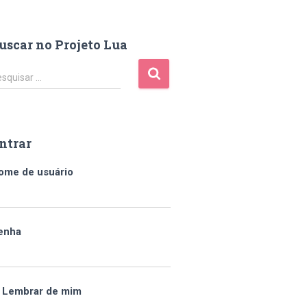
uscar no Projeto Lua
squisar …
ntrar
ome de usuário
enha
Lembrar de mim