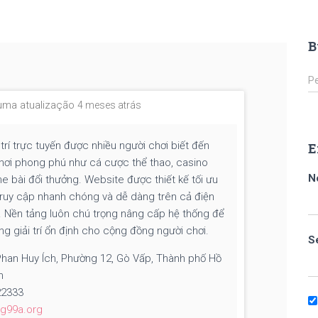
B
P
Pe
e
uma atualização
4 meses atrás
s
q
u
 trí trực tuyến được nhiều người chơi biết đến
E
i
chơi phong phú như cá cược thể thao, casino
s
N
e bài đổi thưởng. Website được thiết kế tối ưu
a
truy cập nhanh chóng và dễ dàng trên cả điện
r
h. Nền tảng luôn chú trọng nâng cấp hệ thống để
p
ng giải trí ổn định cho cộng đồng người chơi.
o
S
r
Phan Huy Ích, Phường 12, Gò Vấp, Thành phố Hồ
:
m
22333
g99a.org