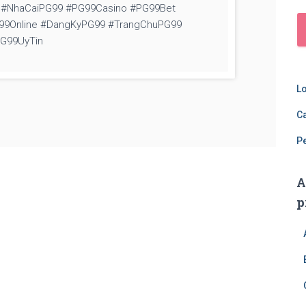
 #NhaCaiPG99 #PG99Casino #PG99Bet
9Online #DangKyPG99 #TrangChuPG99
PG99UyTin
L
C
P
A
p