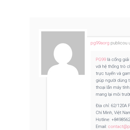
pg99aorg
publicou 
PG99
là cổng giải
với hệ thống trò 
trực tuyến và gam
giúp người dùng 
thoại lẫn máy tín
mang lại môi trườ
Địa chỉ: 62/120A 
Chí Minh, Việt Na
Hotline: +849856
Email:
contact@p