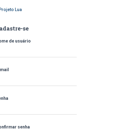
Projeto Lua
adastre-se
ome de usuário
-mail
enha
onfirmar senha