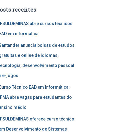
osts recentes
IFSULDEMINAS abre cursos técnicos
EAD em informática
Santander anuncia bolsas de estudos
gratuitas e online de idiomas,
tecnologia, desenvolvimento pessoal
e e-jogos
Curso Técnico EAD em Informática:
IFMA abre vagas para estudantes do
ensino médio
IFSULDEMINAS oferece curso técnico
em Desenvolvimento de Sistemas