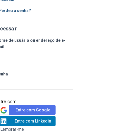
Perdeu a senha?
cessar
ome de usuário ou endereço de e-
ail
enha
ntre com
Entre com Google
Entre com Linkedin
Lembrar-me