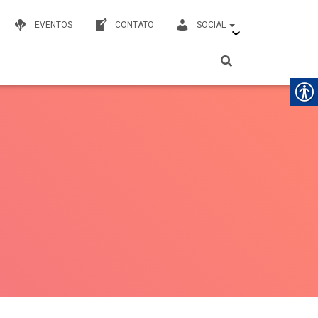
EVENTOS
CONTATO
SOCIAL