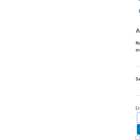
A
N
m
S
E