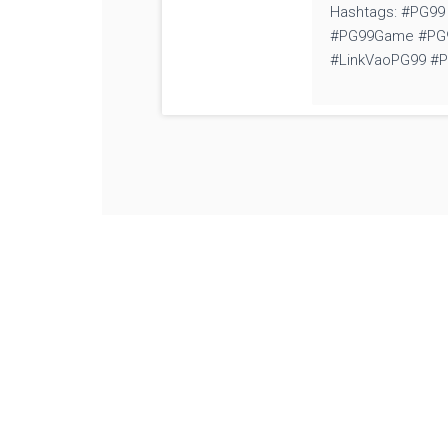
Hashtags: #PG99
#PG99Game #PG9
#LinkVaoPG99 #