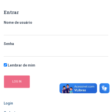
q
u
Entrar
i
s
Nome de usuário
a
r
p
o
Senha
r
:
Lembrar de mim
Login