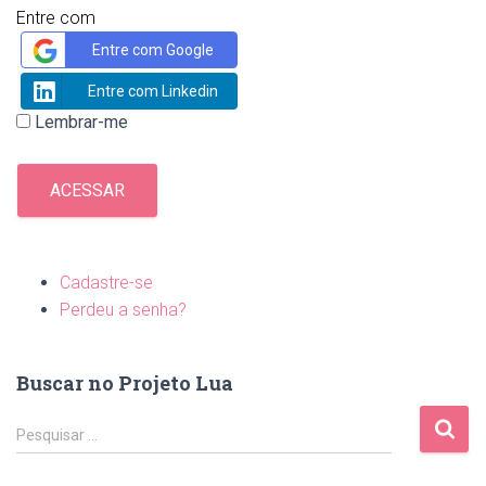
Entre com
Entre com Google
Entre com Linkedin
Lembrar-me
ACESSAR
Cadastre-se
Perdeu a senha?
Buscar no Projeto Lua
P
Pesquisar …
e
s