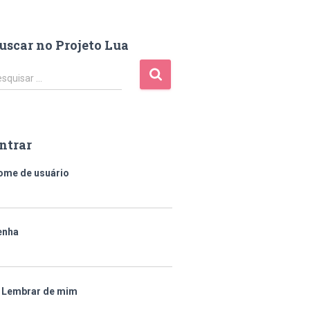
uscar no Projeto Lua
squisar …
ntrar
ome de usuário
enha
Lembrar de mim