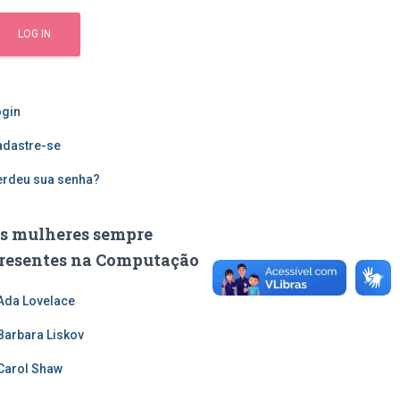
ogin
adastre-se
erdeu sua senha?
s mulheres sempre
resentes na Computação
Ada Lovelace
Barbara Liskov
Carol Shaw