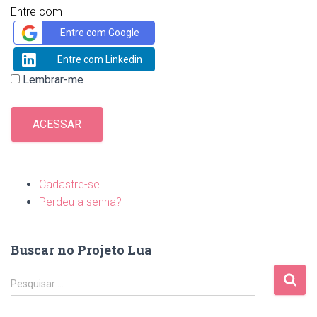
Entre com
Entre com Google
Entre com Linkedin
Lembrar-me
ACESSAR
Cadastre-se
Perdeu a senha?
Buscar no Projeto Lua
P
Pesquisar …
e
s