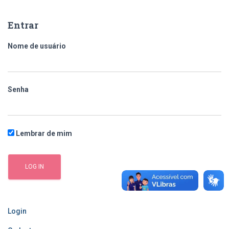
q
u
Entrar
i
s
Nome de usuário
a
r
p
o
Senha
r
:
Lembrar de mim
Login