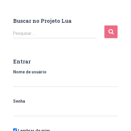
Buscar no Projeto Lua
P
Pesquisar …
e
s
q
u
Entrar
i
s
Nome de usuário
a
r
p
o
Senha
r
:
Lembrar de mim