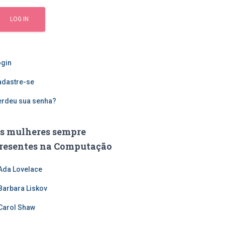
ogin
adastre-se
erdeu sua senha?
s mulheres sempre
resentes na Computação
Ada Lovelace
Barbara Liskov
Carol Shaw