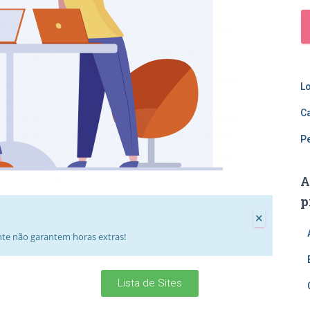
L
C
P
A
p
×
nte não garantem horas extras!
Lista de Sites