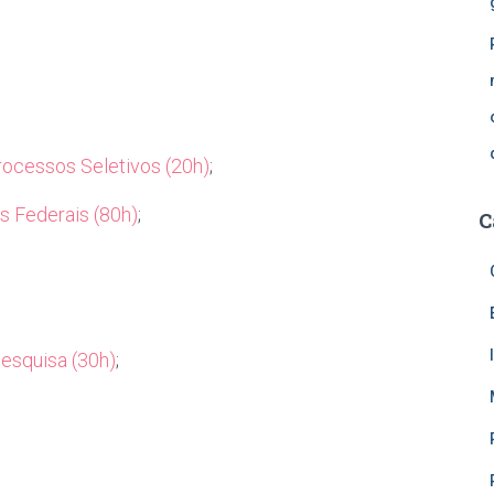
rocessos Seletivos (20h)
;
os Federais (80h)
;
C
esquisa (30h)
;