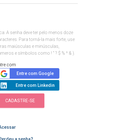
ca: A senha deve ter pelo menos doze
racteres. Para torná-la mais forte, use
tras maiúsculas e minúsculas,
meros e símbolos como ! " ? $ % ^ & ).
ntre com
Entre com Google
Entre com Linkedin
CADASTRE-SE
Acessar
Perdeu a senha?