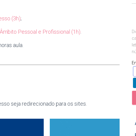
esso (3h)
;
Âmbito Pessoal e Profissional (1h)
.
Di
ca
oras aula.
le
nú
E
sso seja redirecionado para os sites.