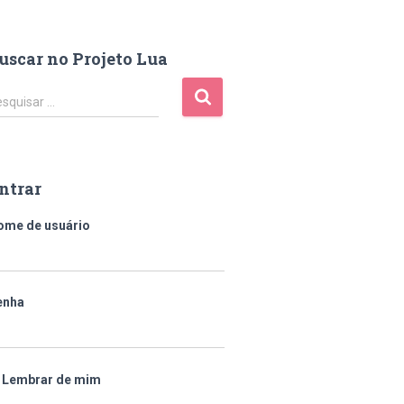
uscar no Projeto Lua
squisar …
ntrar
ome de usuário
enha
Lembrar de mim