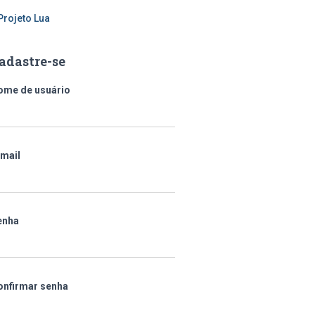
Projeto Lua
adastre-se
ome de usuário
-mail
enha
onfirmar senha