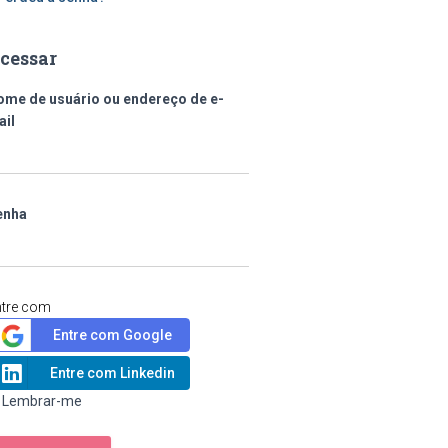
cessar
ome de usuário ou endereço de e-
ail
enha
ntre com
Entre com Google
Entre com Linkedin
Lembrar-me