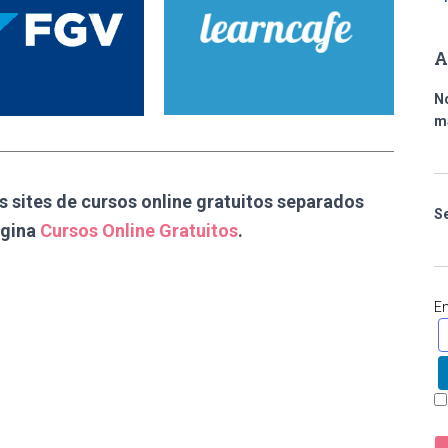
A
N
m
s sites de cursos online gratuitos separados
S
ágina
Cursos Online Gratuitos
.
E