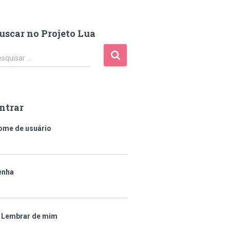
uscar no Projeto Lua
squisar …
ntrar
ome de usuário
enha
Lembrar de mim