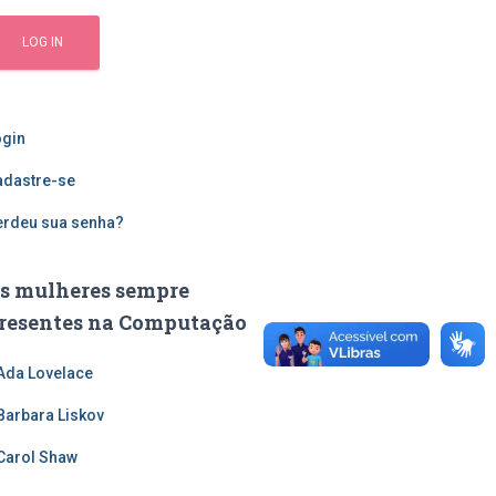
ogin
adastre-se
erdeu sua senha?
s mulheres sempre
resentes na Computação
Ada Lovelace
Barbara Liskov
Carol Shaw