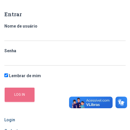
q
u
Entrar
i
s
Nome de usuário
a
r
p
o
Senha
r
:
Lembrar de mim
Login