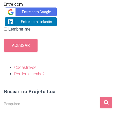
Entre com
Entre com Google
Entre com Linkedin
Lembrar-me
ACESSAR
Cadastre-se
Perdeu a senha?
Buscar no Projeto Lua
P
Pesquisar …
e
s