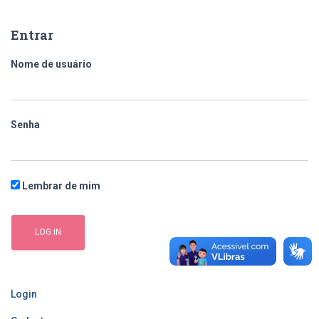
q
u
Entrar
i
s
Nome de usuário
a
r
p
o
Senha
r
:
Lembrar de mim
Login