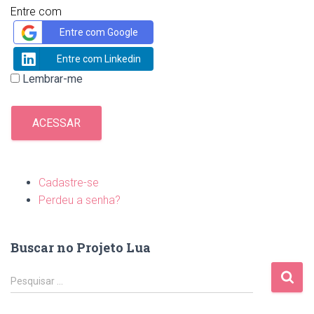
Entre com
Entre com Google
Entre com Linkedin
Lembrar-me
ACESSAR
Cadastre-se
Perdeu a senha?
Buscar no Projeto Lua
P
Pesquisar …
e
s