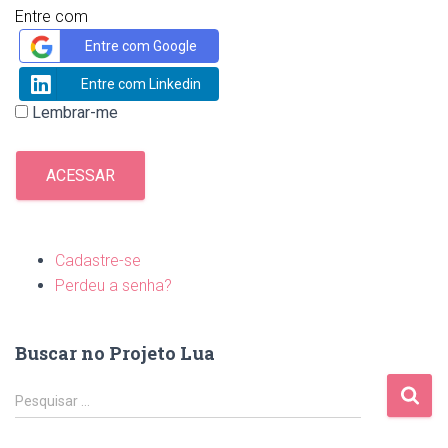
Entre com
Entre com Google
Entre com Linkedin
Lembrar-me
ACESSAR
Cadastre-se
Perdeu a senha?
Buscar no Projeto Lua
P
Pesquisar …
e
s