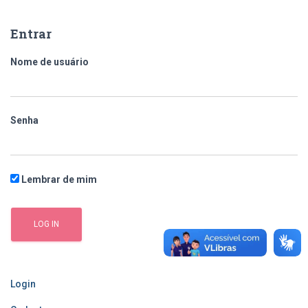
q
u
Entrar
i
s
Nome de usuário
a
r
p
o
Senha
r
:
Lembrar de mim
Login